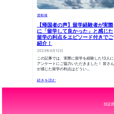
渡航後
【帰国者の声】留学経験者が実際
に「留学して良かった」と感じた
留学の利点をエピソード付きでご
紹介！
2023年4月12日
この記事では、実際に留学を経験した13人に
アンケートにご協力いただきました！ 皆さ
が感じた留学の利点はどうい…
続きを読む
特定