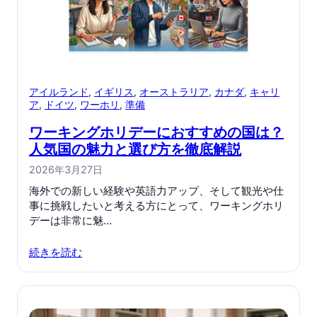
アイルランド
, 
イギリス
, 
オーストラリア
, 
カナダ
, 
キャリ
ア
, 
ドイツ
, 
ワーホリ
, 
準備
ワーキングホリデーにおすすめの国は？
人気国の魅力と選び方を徹底解説
2026年3月27日
海外での新しい経験や英語力アップ、そして観光や仕
事に挑戦したいと考える方にとって、ワーキングホリ
デーは非常に魅…
続きを読む