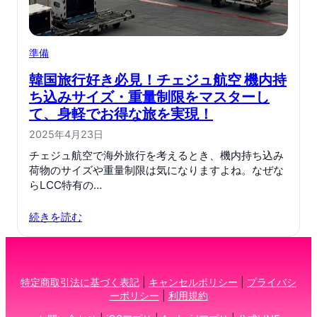
準備
韓国旅行好き必見！チェジュ航空 機内持
ち込みサイズ・重量制限をマスターし
て、身軽でお得な旅を実現！
2025年4月23日
チェジュ航空で海外旅行を考えるとき、機内持ち込み
荷物のサイズや重量制限は気になりますよね。なぜな
らLCC特有の…
続きを読む
特定商取引法に基づく表記
|
キャンセルポリシー
|
プライバシ
ーポリシー
|
利用規約