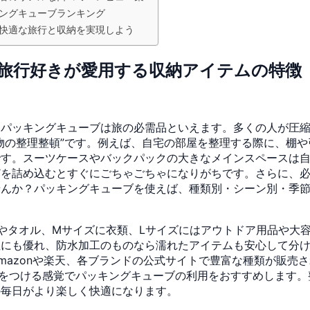
ングキューブランキング
快適な旅行と収納を実現しよう
旅行好きが愛用する収納アイテムの特徴
、パッキングキューブは旅の必需品といえます。多くの人が圧
物の整理整頓”です。例えば、自宅の部屋を整理する際に、棚
です。スーツケースやバックパックの大きなメインスペースは
どを詰め込むとすぐにごちゃごちゃになりがちです。さらに、
せんか？パッキングキューブを使えば、種類別・シーン別・季
やタオル、Mサイズに衣類、Lサイズにはアウトドア用品や大
性にも優れ、防水加工のものなら濡れたアイテムも安心して分
mazonや楽天、各ブランドの公式サイトで豊富な種類が販売
”をつける感覚でパッキングキューブの利用をおすすめします
の毎日がより楽しく快適になります。