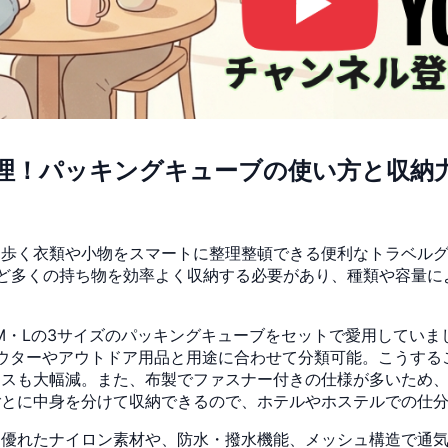
理！パッキングキューブの使い方と収納
ち歩く衣類や小物をスマートに整理整頓できる便利なトラベル
ど多くの持ち物を効率よく収納する必要があり、種類や容量に
・M・Lの3サイズのパッキングキューブをセットで愛用していま
ウターやアウトドア用品と用途に合わせて分類可能。こうする
ロスも大幅減。また、布製でファスナー付きの仕様が多いため
ごとに中身を分けて収納できるので、ホテルやホステルでの仕
に優れたナイロン素材や、防水・撥水機能、メッシュ構造で通