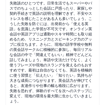
失敗談のひとつです。日常生活でもスーパーやバ
スでのちょっとした会話に戸惑ったり、家探しや
契約手続きで英語の説明を理解できず、不安やス
トレスを感じたことがある人も多いでしょう。こ
うした失敗を防ぐには、出発前から「使える英
語」を意識した学習が不可欠です。オンライン英
会話や英語アプリは通勤やスキマ時間にも取り組
めるため、リスニング力とスピーキング力のアッ
プに役立ちます。さらに、現地の語学学校や無料
の英会話サークルに積極的に参加し、毎日リアル
な会話の中で「間違えてもいい」精神でどんどん
話してみましょう。単語や文法だけでなく、よく
使うフレーズや現地のスラングを覚えるのもおす
すめです。最初は自信がなくても、英語を積極的
に使う習慣と「伝えたい」「知りたい」気持ちが
大きな成長につながります。英会話力が伸びてく
ると、友達作りや仕事の幅も格段に広がります。
失敗を恐れず、体験のすべてを次へのステップに
変えて、現地の環境を最大限に生かしていきまし
ょう。