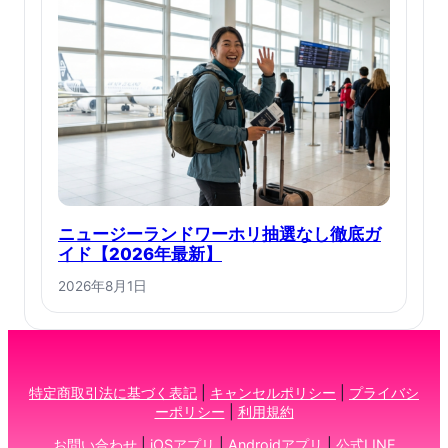
ニュージーランドワーホリ抽選なし徹底ガ
イド【2026年最新】
2026年8月1日
特定商取引法に基づく表記
|
キャンセルポリシー
|
プライバシ
ーポリシー
|
利用規約
お問い合わせ
|
iOSアプリ
|
Androidアプリ
|
公式LINE