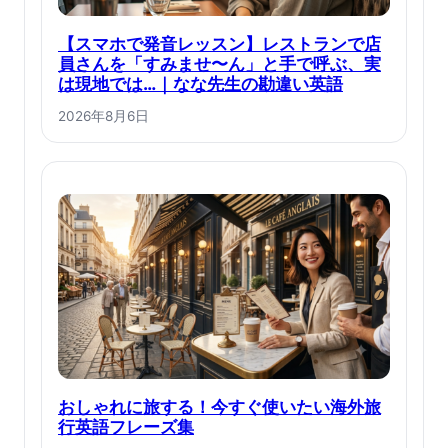
【スマホで発音レッスン】レストランで店
員さんを「すみませ〜ん」と手で呼ぶ、実
は現地では…｜なな先生の勘違い英語
2026年8月6日
おしゃれに旅する！今すぐ使いたい海外旅
行英語フレーズ集