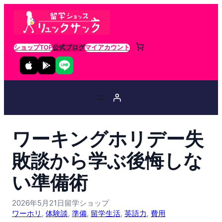
ショップTOP
公式ブログ
マイアカウント
ワーキングホリデー失
敗談から学ぶ後悔しな
い準備術
2026年5月21日
留学ショップ
ワーホリ
, 
体験談
, 
準備
, 
留学生活
, 
英語力
, 
費用