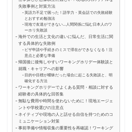
失敗事例と対策方法
英語力不足で困った！語学力・英会話での失敗経験
とおすすめ勉強法
現地で友達ができない…人間関係に悩む日本人のワ
ーホリ失敗談
海外での生活と文化の違いに悩んだ、日常生活に関
する具体的な失敗例
ビザ申請や手続きのミスで滞在ができなくなる！注
意点と必要な準備
帰国後に後悔しやすいワーキングホリデー体験談と
就職・キャリアへの影響
目的や目標が曖昧だった場合に起こる失敗談と、明
確化する方法
ワーキングホリデーでよくある質問・相談に対する
経験者の具体的な回答集
無駄な費用や時間を使わないために！現地エージェ
ントや学校選びの注意点
ネイティブや現地の人と話せる自信を持つためのコ
ミュニケーション対策
事前準備や情報収集の重要性を再確認！ワーキング