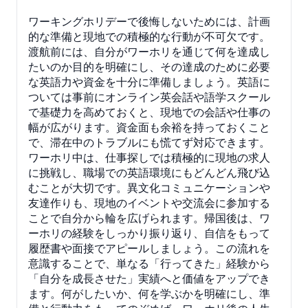
ワーキングホリデーで後悔しないためには、計画
的な準備と現地での積極的な行動が不可欠です。
渡航前には、自分がワーホリを通じて何を達成し
たいのか目的を明確にし、その達成のために必要
な英語力や資金を十分に準備しましょう。英語に
ついては事前にオンライン英会話や語学スクール
で基礎力を高めておくと、現地での会話や仕事の
幅が広がります。資金面も余裕を持っておくこと
で、滞在中のトラブルにも慌てず対応できます。
ワーホリ中は、仕事探しでは積極的に現地の求人
に挑戦し、職場での英語環境にもどんどん飛び込
むことが大切です。異文化コミュニケーションや
友達作りも、現地のイベントや交流会に参加する
ことで自分から輪を広げられます。帰国後は、ワ
ーホリの経験をしっかり振り返り、自信をもって
履歴書や面接でアピールしましょう。この流れを
意識することで、単なる「行ってきた」経験から
「自分を成長させた」実績へと価値をアップでき
ます。何がしたいか、何を学ぶかを明確にし、準