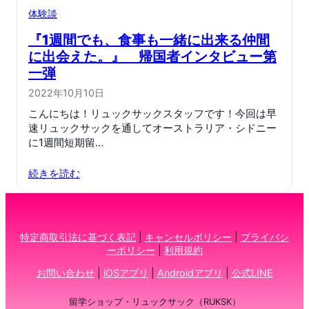
体験談
『1週間でも、食事も一緒に出来る仲間
に出会えた。』 帰国者インタビュー第
一弾
2022年10月10日
こんにちは！リュックサックスタッフです！今回は早
速リュックサックを通してオーストラリア・シドニー
に1週間短期留…
続きを読む
特定商取引法に基づく表記
|
キャンセルポリシー
|
プライバシ
ーポリシー
|
利用規約
お問い合わせ
|
iOSアプリ
|
Androidアプリ
|
公式LINE
留学ショップ・リュックサック（RUKSK）